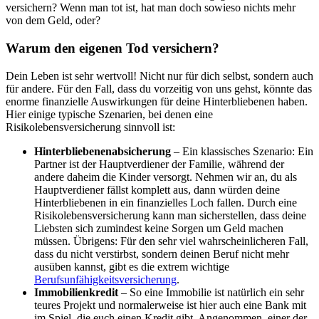
versichern? Wenn man tot ist, hat man doch sowieso nichts mehr
von dem Geld, oder?
Warum den eigenen Tod versichern?
Dein Leben ist sehr wertvoll! Nicht nur für dich selbst, sondern auch
für andere. Für den Fall, dass du vorzeitig von uns gehst, könnte das
enorme finanzielle Auswirkungen für deine Hinterbliebenen haben.
Hier einige typische Szenarien, bei denen eine
Risikolebensversicherung sinnvoll ist:
Hinterbliebenenabsicherung
– Ein klassisches Szenario: Ein
Partner ist der Hauptverdiener der Familie, während der
andere daheim die Kinder versorgt. Nehmen wir an, du als
Hauptverdiener fällst komplett aus, dann würden deine
Hinterbliebenen in ein finanzielles Loch fallen. Durch eine
Risikolebensversicherung kann man sicherstellen, dass deine
Liebsten sich zumindest keine Sorgen um Geld machen
müssen. Übrigens: Für den sehr viel wahrscheinlicheren Fall,
dass du nicht verstirbst, sondern deinen Beruf nicht mehr
ausüben kannst, gibt es die extrem wichtige
Berufsunfähigkeitsversicherung
.
Immobilienkredit
– So eine Immobilie ist natürlich ein sehr
teures Projekt und normalerweise ist hier auch eine Bank mit
im Spiel, die euch einen Kredit gibt. Angenommen, einer der