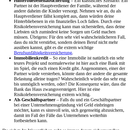
Hinterbliebenenabsicherung
– Ein klassisches Szenario: Ein
Partner ist der Hauptverdiener der Familie, während der
andere daheim die Kinder versorgt. Nehmen wir an, du als
Hauptverdiener fällst komplett aus, dann würden deine
Hinterbliebenen in ein finanzielles Loch fallen. Durch eine
Risikolebensversicherung kann man sicherstellen, dass deine
Liebsten sich zumindest keine Sorgen um Geld machen
müssen. Übrigens: Für den sehr viel wahrscheinlicheren Fall,
dass du nicht verstirbst, sondern deinen Beruf nicht mehr
ausüben kannst, gibt es die extrem wichtige
Berufsunfähigkeitsversicherung
.
Immobilienkredit
– So eine Immobilie ist natürlich ein sehr
teures Projekt und normalerweise ist hier auch eine Bank mit
im Spiel, die euch einen Kredit gibt. Angenommen, einer der
Partner würde versterben, könnte dann der andere die gesamte
Belastung alleine tragen? Wahrscheinlich würde das sehr eng
bis unmöglich werden, oder? Die Konsequenz wäre, dass die
Bank das Haus zwangsversteigert. Hier ist eine
Risikolebensversicherung extrem wichtig.
Als Geschäftspartner
– Falls du und ein Geschäftspartner
bei einer Unternehmensgründung viel Geld einbringen
möchtet, kann es sinnvoll sein, sich gegenseitig abzusichern,
damit im Fall der Fälle das Unternehmen weiterhin
fortbestehen kann.