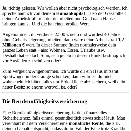
Ja, richtig gelesen. Wir wollen aber nicht psychologisch werden, ich
spreche nämlich von deinem
Humankapital
– also der Gesamtheit
deiner Arbeitskraft, mit der du arbeiten und Geld nach Hause
bringen kannst. Und die hat einen großen Wert.
Angenommen, du verdienst 2.500 € netto und würdest 40 Jahre
ohne Gehaltssteigerung arbeiten, dann wäre deine Arbeitskraft
1,2
Millionen €
wert. In dieser Summe findet normalerweise dein
ganzes Leben statt – also Wohnen, Essen, Urlaube usw.
Deshalb hat es doch Sinn, sich genau in diesem Punkt bestmöglich
vor Ausfällen zu schützen oder?
Zum Vergleich: Angenommen, ich würde dir ein Haus mitsamt
Sportwagen in der Garage schenken, dann würdest du mich
wahrscheinlich bitten, alles nur Erdenkliche abzusichern, weil dein
neuer Besitz so enorm wertvoll ist, oder?
Die Berufsunfähigkeitsversicherung
Eine Berufsunfähigkeitsversicherung ist dein finanzielles
Sicherheitsnetz, falls einmal gesundheitlich etwas schief läuft. Man
vereinbart mit dem Versicherer eine
monatliche Rente
, die z.B.
deinem Gehalt entspricht, sodass du im Fall der Fälle trotz Krankheit